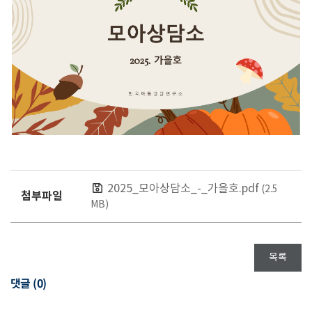
2025_모아상담소_-_가을호.pdf
(2.5
첨부파일
MB)
목록
댓글 (
0
)