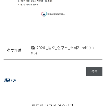
2026._봄호_연구소_소식지.pdf
(3.3
첨부파일
MB)
목록
댓글 (
0
)